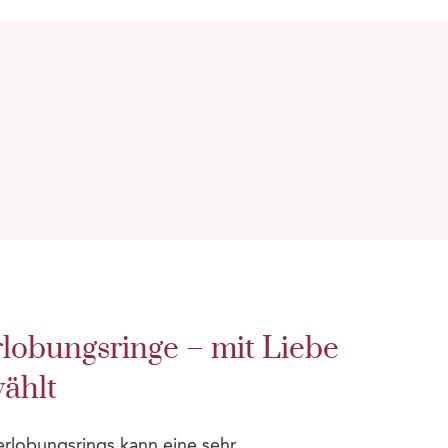
rlobungsringe – mit Liebe
wählt
erlobungsrings kann eine sehr