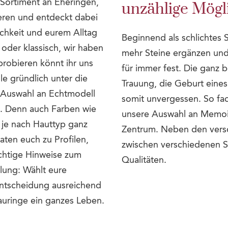
Sortiment an Eheringen,
unzählige Mögl
eren und entdeckt dabei
lichkeit und eurem Alltag
Beginnend als schlichtes 
oder klassisch, wir haben
mehr Steine ergänzen und 
robieren könnt ihr uns
für immer fest. Die ganz
e gründlich unter die
Trauung, die Geburt eine
 Auswahl an Echtmodell
somit unvergessen. So fac
s. Denn auch Farben wie
unsere Auswahl an Memoire
 je nach Hauttyp ganz
Zentrum. Neben den vers
aten euch zu Profilen,
zwischen verschiedenen S
chtige Hinweise zum
Qualitäten.
lung: Wählt eure
Entscheidung ausreichend
rauringe ein ganzes Leben.