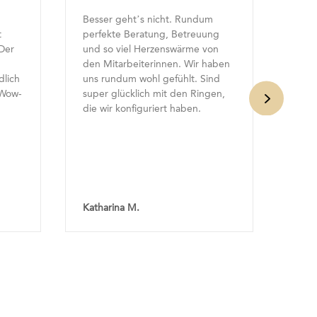
t. Rundum
Richtig gute Beratung. Wir haben
, Betreuung
uns echt schwer getan mit der
swärme von
Entscheidung. Aber wir wurden
en. Wir haben
super und letztendlich sogar von
fühlt. Sind
allen Mitarbeitern beraten.
 den Ringen,
MEGA gut
Immer wieder
 haben.
gerne. Wir freuen uns schon,
wenn wir unsere Ringe abholen
können.
Easy Eissfeldt