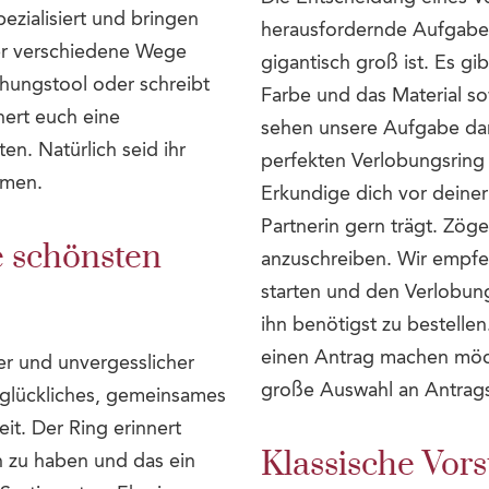
ezialisiert und bringen
herausfordernde Aufgabe 
er verschiedene Wege
gigantisch groß ist. Es gi
chungstool oder schreibt
Farbe und das Material so
ert euch eine
sehen unsere Aufgabe dari
n. Natürlich seid ihr
perfekten Verlobungsring
mmen.
Erkundige dich vor deine
Partnerin gern trägt. Zög
e schönsten
anzuschreiben. Wir empfeh
starten und den Verlobun
ihn benötigst zu bestellen
einen Antrag machen möcht
er und unvergesslicher
große Auswahl an Antrags
 glückliches, gemeinsames
t. Der Ring erinnert
h zu haben und das ein
Klassische Vors