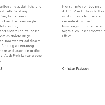
Hier stimmte von Beginn an
Besser geht’s nich
ALLES! Man fühlte sich direkt
perfekte Beratung
wohl und exzellent beraten. Der
und so viel Herzen
gesamte Ablauf war
den Mitarbeiterinn
herausragend und schlussendlich
uns rundum wohl ge
folgte auch unser erhoffter “Wow-
super glücklich mit
Effekt”.
die wir konfiguriert
Christian Paatzsch
Katharina M.